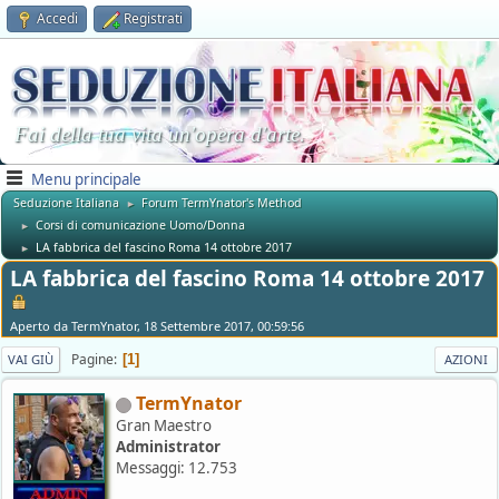
Accedi
Registrati
Fai della tua vita un'opera d'arte.
Menu principale
Seduzione Italiana
Forum TermYnator's Method
►
Corsi di comunicazione Uomo/Donna
►
LA fabbrica del fascino Roma 14 ottobre 2017
►
LA fabbrica del fascino Roma 14 ottobre 2017
Aperto da TermYnator, 18 Settembre 2017, 00:59:56
Pagine
1
VAI GIÙ
AZIONI
TermYnator
Gran Maestro
Administrator
Messaggi: 12.753