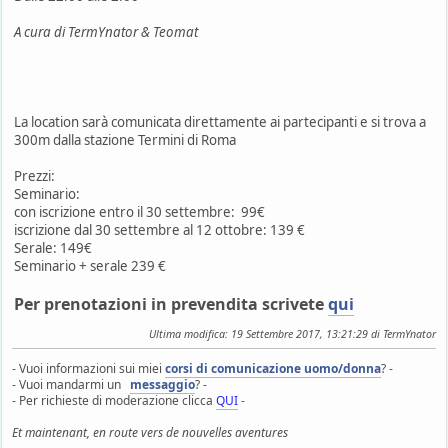
A cura di TermYnator & Teomat
La location sarà comunicata direttamente ai partecipanti e si trova a
300m dalla stazione Termini di Roma
Prezzi:
Seminario:
con iscrizione entro il 30 settembre: 99€
iscrizione dal 30 settembre al 12 ottobre: 139 €
Serale: 149€
Seminario + serale 239 €
Per prenotazioni in prevendita scrivete
qui
Ultima modifica
: 19 Settembre 2017, 13:21:29 di TermYnator
- Vuoi informazioni sui miei
corsi di comunicazione uomo/donna
? -
- Vuoi mandarmi un
messaggio
? -
- Per richieste di moderazione clicca
QUI
-
Et maintenant, en route vers de nouvelles aventures