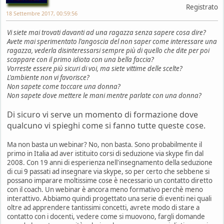
Registrato
18 Settembre 2017, 00:59:56
Vi siete mai trovati davanti ad una ragazza senza sapere cosa dire?
Avete mai sperimentato l'angoscia del non saper come interessare una
ragazza, vederla disinteressarsi sempre più di quello che dite per poi
scappare con il primo idiota con una bella faccia?
Vorreste essere più sicuri di voi, ma siete vittime delle scelte?
L'ambiente non vi favorisce?
Non sapete come toccare una donna?
Non sapete dove mettere le mani mentre parlate con una donna?
Di sicuro vi serve un momento di formazione dove
qualcuno vi spieghi come si fanno tutte queste cose.
Ma non basta un webinar? No, non basta. Sono probabilmente il
primo in Italia ad aver istituito corsi di seduzione via skype fin dal
2008. Con 19 anni di esperienza nell'insegnamento della seduzione
di cui 9 passati ad insegnare via skype, so per certo che sebbene si
possano imparare moltissime cose è necessario un contatto diretto
con il coach. Un webinar è ancora meno formativo perchè meno
interattivo. Abbiamo quindi progettato una serie di eventi nei quali
oltre ad apprendere tantissimi concetti, avrete modo di stare a
contatto con i docenti, vedere come si muovono, fargli domande