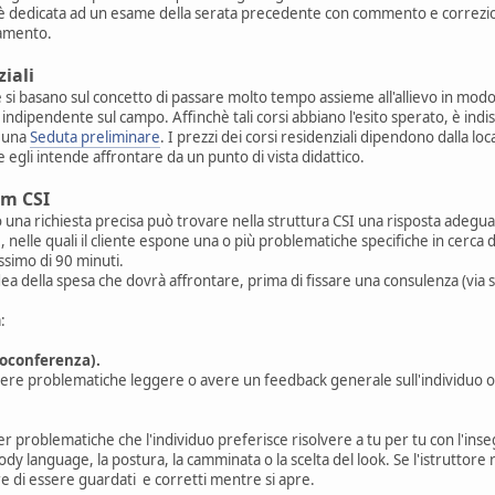
 dedicata ad un esame della serata precedente con commento e correzione 
ramento.
ziali
he si basano sul concetto di passare molto tempo assieme all'allievo in mod
indipendente sul campo. Affinchè tali corsi abbiano l'esito sperato, è indis
n una
Seduta preliminare
. I prezzi dei corsi residenziali dipendono dalla loc
 egli intende affrontare da un punto di vista didattico.
um CSI
o una richiesta precisa può trovare nella struttura CSI una risposta adeg
, nelle quali il cliente espone una o più problematiche specifiche in cerca
simo di 90 minuti.
dea della spesa che dovrà affrontare, prima di fissare una consulenza (via s
:
eoconferenza).
lvere problematiche leggere o avere un feedback generale sull'individuo o
r problematiche che l'individuo preferisce risolvere a tu per tu con l'ins
y language, la postura, la camminata o la scelta del look. Se l'istruttore 
 di essere guardati e corretti mentre si apre.