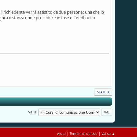
il richiedente verrà assistito da due persone: una che lo
ghi a distanza onde procedere in fase di feedback a
STAMPA
Vai a
|
|
Aiuto
Termini di utilizzo
Vai su ▲