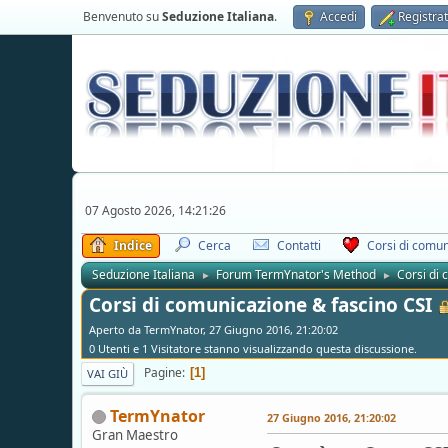
Benvenuto su
Seduzione Italiana
.
Accedi
Registrat
07 Agosto 2026, 14:21:26
Indice
Cerca
Contatti
Corsi di comun
Seduzione Italiana
Forum TermYnator's Method
Corsi di
►
►
Corsi di comunicazione & fascino CSI
Aperto da TermYnator, 27 Giugno 2016, 21:20:02
0 Utenti e 1 Visitatore stanno visualizzando questa discussione.
Pagine
1
VAI GIÙ
TermYnator
27 Giugno 2016, 21:20:02
Gran Maestro