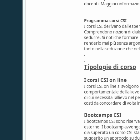
docenti. Maggiori informazion
Programma corsi CSI
I corsi CSI derivano dall'espe
Comprendono nozioni di dialet
sedurre. Si noti che formare 
renderlo mai più senza argom
tanto nella seduzione che nel
.
.
Tipologie di corso
I corsi CSI on line
I corsi CSI on line si svolgo
comportamentale dell'allievo f
di cui necessita l'allievo nel 
costi da concordare di volta in
Bootcamps CSI
I bootcamps CSI sono riservat
esterne. I bootcamp avvengon
gia superato un corso CSI stan
suggerito un approccio su due 