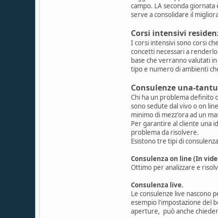
campo. LA seconda giornata è
serve a consolidare il miglio
Corsi intensivi residen
I corsi intensivi sono corsi c
concetti necessari a renderlo 
base che verranno valutati i
tipo e numero di ambienti che
Consulenze una-tant
Chi ha un problema definito 
sono sedute dal vivo o on line
minimo di mezz'ora ad un mas
Per garantire al cliente una i
problema da risolvere.
Esistono tre tipi di consulenza
Consulenza on line (In vid
Ottimo per analizzare e riso
Consulenza live.
Le consulenze live nascono pe
esempio l'impostazione del bod
aperture, può anche chiedere