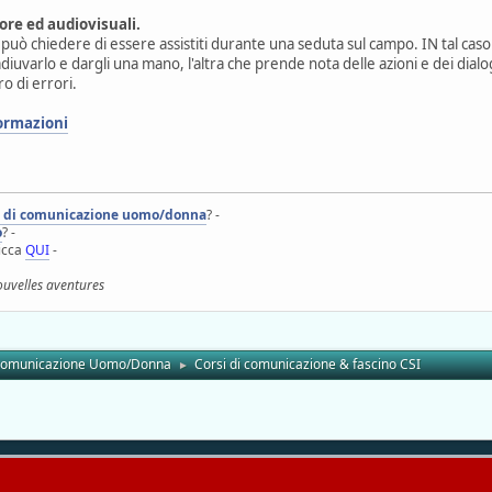
ore ed audiovisuali.
 può chiedere di essere assistiti durante una seduta sul campo. IN tal caso 
uvarlo e dargli una mano, l'altra che prende nota delle azioni e dei dialo
 di errori.
formazioni
i di comunicazione uomo/donna
? -
o
? -
licca
QUI
-
ouvelles aventures
 comunicazione Uomo/Donna
Corsi di comunicazione & fascino CSI
►