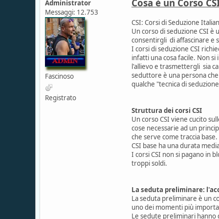
Cosa è un Corso CS
Administrator
Messaggi: 12.753
CSI: Corsi di Seduzione Italia
Un corso di seduzione CSI è un
consentirgli di affascinare e
I corsi di seduzione CSI ric
infatti una cosa facile. Non s
l'allievo e trasmettergli sia
seduttore è una persona che en
Fascinoso
qualche "tecnica di seduzione
Registrato
Struttura dei corsi CSI
Un corso CSI viene cucito sul
cose necessarie ad un princip
che serve come traccia base. 
CSI base ha una durata media
I corsi CSI non si pagano in b
troppi soldi.
La seduta preliminare: l'acc
La seduta preliminare è un coll
uno dei momenti più importan
Le sedute preliminari hanno d