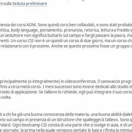
i sulla
Seduta preliminare
rienza dei corsi ADM. Sono quindi corsi ben collaudati, e sono stati probab
tica, body language, portamento, pronuncia, retorica, lettura a freddo e tu
un seduttore non significa buttarlo sul campo e fargli passare la paura, 
enti. Un corso CSI non è un quindi un corso di due giorni, ma un corso c
 relazionarsi con il prossimo. Anche se questo prossimo fosse un gruppo 
no principalmente (o integralmente) in videoconferenza. Il canovaccio pro
ino a circa metà corso. I mesi successivi sono invece dedicati allo studio del
periodo di applicazione. Se l'allievo lo richiede, egli può integrare il suo cor
 volta.
i a chi ha già una buona conoscenza della materia, una buona abilità diale
o sul campo in presenza di un istruttore che spalleggerà l'allievo. Sono
dard. Ogni bootcamp CSI consta di una parte che si svolge in aula, e di una
giornate: la prima nella quale vengono gettate le basi e rifinita la mimica e