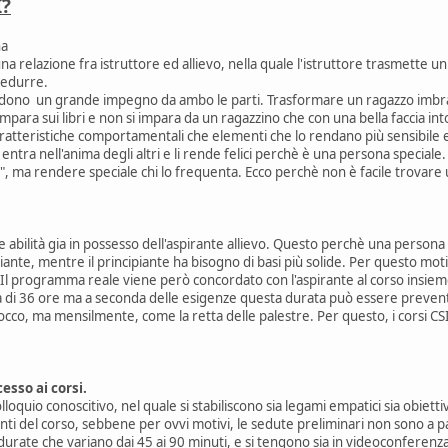
I?
na
a relazione fra istruttore ed allievo, nella quale l'istruttore trasmette un 
 sedurre.
hiedono un grande impegno da ambo le parti. Trasformare un ragazzo imbr
i impara sui libri e non si impara da un ragazzino che con una bella faccia
 caratteristiche comportamentali che elementi che lo rendano più sensibile
tra nell'anima degli altri e li rende felici perchè è una persona speciale.
", ma rendere speciale chi lo frequenta. Ecco perchè non è facile trovare
le abilità gia in possesso dell'aspirante allievo. Questo perchè una person
iante, mentre il principiante ha bisogno di basi più solide. Per questo mot
Il programma reale viene però concordato con l'aspirante al corso insieme
 di 36 ore ma a seconda delle esigenze questa durata può essere preven
locco, ma mensilmente, come la retta delle palestre. Per questo, i corsi CS
esso ai corsi.
oquio conoscitivo, nel quale si stabiliscono sia legami empatici sia obiettivi
ti del corso, sebbene per ovvi motivi, le sedute preliminari non sono a
urate che variano dai 45 ai 90 minuti, e si tengono sia in videoconferenza 