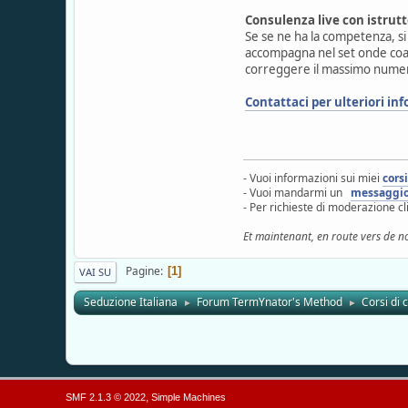
Consulenza live con istrutt
Se se ne ha la competenza, si
accompagna nel set onde coadi
correggere il massimo numero
Contattaci per ulteriori in
- Vuoi informazioni sui miei
cors
- Vuoi mandarmi un
messaggi
- Per richieste di moderazione c
Et maintenant, en route vers de n
Pagine
1
VAI SU
Seduzione Italiana
Forum TermYnator's Method
Corsi di
►
►
,
SMF 2.1.3 © 2022
Simple Machines