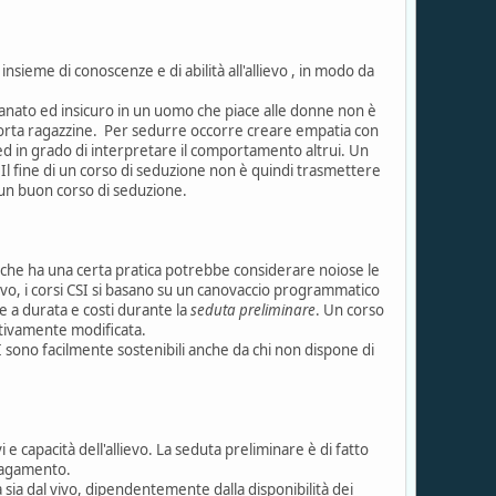
insieme di conoscenze e di abilità all'allievo , in modo da
anato ed insicuro in un uomo che piace alle donne non è
 intorta ragazzine. Per sedurre occorre creare empatia con
 ed in grado di interpretare il comportamento altrui. Un
 Il fine di un corso di seduzione non è quindi trasmettere
 un buon corso di seduzione.
a che ha una certa pratica potrebbe considerare noiose le
ivo, i corsi CSI si basano su un canovaccio programmatico
 a durata e costi durante la
seduta preliminare
. Un corso
tivamente modificata.
I sono facilmente sostenibili anche da chi non dispone di
 e capacità dell'allievo. La seduta preliminare è di fatto
 pagamento.
sia dal vivo, dipendentemente dalla disponibilità dei