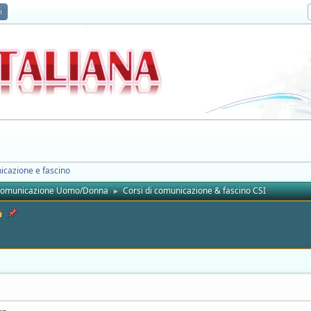
i
icazione e fascino
 comunicazione Uomo/Donna
Corsi di comunicazione & fascino CSI
►