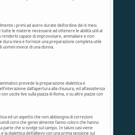
ilmente i primi ad avere durate dell'ordine dei 6 mesi.
tte le materie necessarie ad ottenere le abilità utili al
ma renderlo capace di improvvisare, ammaliare e non
he dura mesi e fornisce una preparazione completa utile
di uomini invece di una donna.
grammatico prevede la preparazione dialettica e
l'interazione dall'apertura alla chiusura, ed all'assistenza
so con uscite live sulla piazza di Roma, o su altre piazze con
ttica ed un aspetto che non abbisogna di correzioni
 quindi corsi che generalmente fanno coloro che hanno
 parte che si svolge sul campo. In taluni casi viene
 la dialettica dell'allievo con una prima sessione sul