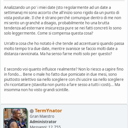
Analizzando un po' i miei date (sto regolarmente ad un date a
settimana) mi sono accorto che all'inizio sono rigido da un punto di
vista posturale. Il che è strano perché comunque dentro di me non
mi sento un granché a disagio, probabilmente ho una brutta
tendenza ad esternare insicurezza pure se nei fatti concreti lo sono
solo leggermente. Come si compensa questa cosa?
Un'altra cosa che ho notato è che tende ad accentuarsi quando passa
molto tempo tra due date, mentre svanisce se faccio molti date a
distanza ravvicinata. Ma ha senso farne molti solo per questo?
E secondo voi quanto influisce realmente? Non lo riesco a capire fino
in fondo... Bene o male ho fatto due pomiciate in due mesi, sono
piuttosto selettivo sia nello scegliere con chi uscire sia nello scegliere
chi ricontattare (stavolta non punto a fare sesso a tutti i costi)... Ma
insomma non ho visto grandi scintille.
TermYnator
Gran Maestro
Administrator
Messaggi: 12.755