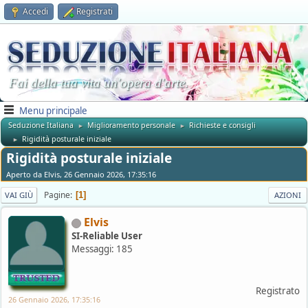
Accedi
Registrati
Fai della tua vita un'opera d'arte.
Menu principale
Seduzione Italiana
Miglioramento personale
Richieste e consigli
►
►
Rigidità posturale iniziale
►
Rigidità posturale iniziale
Aperto da Elvis, 26 Gennaio 2026, 17:35:16
Pagine
1
VAI GIÙ
AZIONI
Elvis
SI-Reliable User
Messaggi: 185
Registrato
26 Gennaio 2026, 17:35:16