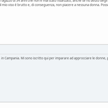
ragazzo di 34 anni che non é mai stato fidanzato, anche se ho avuto degl
il mio viso é brutto e, di conseguenza, non piacere a nessuna donna. Poss
 in Campania. Mi sono iscritto qui per imparare ad approcciare le donne, 