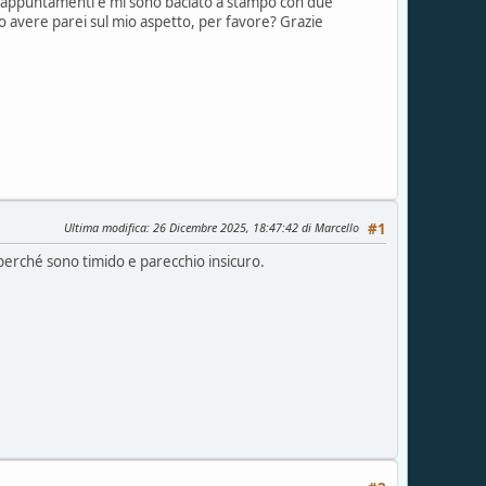
i appuntamenti e mi sono baciato a stampo con due
o avere parei sul mio aspetto, per favore? Grazie
Ultima modifica
: 26 Dicembre 2025, 18:47:42 di Marcello
#1
perché sono timido e parecchio insicuro.