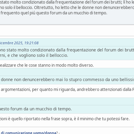
stato molto condizionato dalla frequentazione del forum dei brutti; lí ho l
iono solo il belloccio. Oltretutto, ho letto che le donne non denuncerebb
n frequento quel piú questo forum da un mucchio di tempo.
 Dicembre 2025, 19:21:08
ono stato molto condizionato dalla frequentazione del forum dei brutti;
ni, e che vogliono solo il belloccio.
ealizzare che le cose stanno in modo molto diverso.
 le donne non denuncerebbero mai lo stupro commesso da uno bellissim
i argomentazioni, per quanto mi riguarda, andrebbero attenzionati dalla Po
uesto forum da un mucchio di tempo.
oni è quello riportato nella frase sopra, è il minimo che tu potessi fare.
i di comunicazione uomo/donna
? -