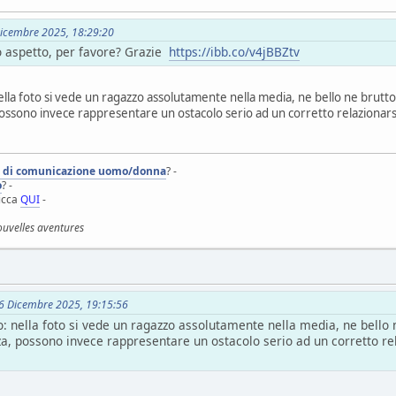
 Dicembre 2025, 18:29:20
o aspetto, per favore? Grazie
https://ibb.co/v4jBBZtv
lla foto si vede un ragazzo assolutamente nella media, ne bello ne brutto
 possono invece rappresentare un ostacolo serio ad un corretto relazionars
i di comunicazione uomo/donna
? -
o
? -
licca
QUI
-
ouvelles aventures
 26 Dicembre 2025, 19:15:56
 nella foto si vede un ragazzo assolutamente nella media, ne bello 
zza, possono invece rappresentare un ostacolo serio ad un corretto re