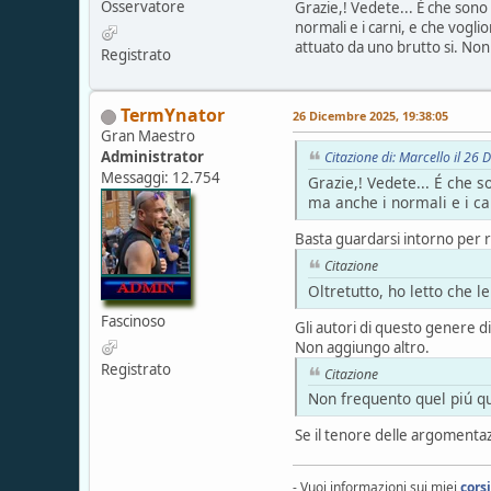
Osservatore
Grazie,! Vedete... É che sono 
normali e i carni, e che vogl
attuato da uno brutto si. No
Registrato
TermYnator
26 Dicembre 2025, 19:38:05
Gran Maestro
Administrator
Citazione di: Marcello il 26
Messaggi: 12.754
Grazie,! Vedete... É che s
ma anche i normali e i car
Basta guardarsi intorno per r
Citazione
Oltretutto, ho letto che
Fascinoso
Gli autori di questo genere d
Non aggiungo altro.
Registrato
Citazione
Non frequento quel piú q
Se il tenore delle argomentazi
- Vuoi informazioni sui miei
cors