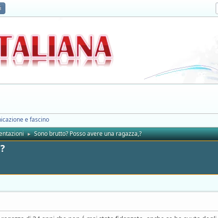
i
icazione e fascino
entazioni
Sono brutto? Posso avere una ragazza,?
►
,?