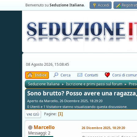
Benvenuto su
Seduzione Italiana
.
Accedi
Registrat
08 Agosto 2026, 15:08:45
Indice
Cerca
Contatti
Corsi di comun
Seduzione Italiana
Iscrizione e primi passi sul forum
Pres
►
►
Sono brutto? Posso avere una ragazza
Aperto da Marcello, 26 Dicembre 2025, 18:29:20
0 Utenti e 1 Visitatore stanno visualizzando questa discussione.
Pagine
1
VAI GIÙ
Marcello
26 Dicembre 2025, 18:29:20
Messaggi: 2