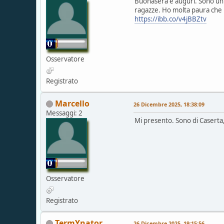
Buonasera e auguri. Sono un 
ragazze. Ho molta paura che 
https://ibb.co/v4jBBZtv
Osservatore
Registrato
Marcello
26 Dicembre 2025, 18:38:09
Messaggi: 2
Mi presento. Sono di Caserta,
Osservatore
Registrato
TermYnator
26 Dicembre 2025, 19:15:56