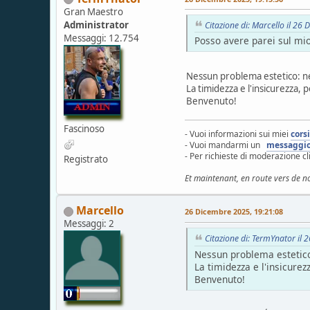
Gran Maestro
Administrator
Citazione di: Marcello il 26
Messaggi: 12.754
Posso avere parei sul mi
Nessun problema estetico: ne
La timidezza e l'insicurezza,
Benvenuto!
Fascinoso
- Vuoi informazioni sui miei
cors
- Vuoi mandarmi un
messaggi
- Per richieste di moderazione c
Registrato
Et maintenant, en route vers de n
Marcello
26 Dicembre 2025, 19:21:08
Messaggi: 2
Citazione di: TermYnator il
Nessun problema estetico:
La timidezza e l'insicure
Benvenuto!