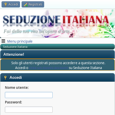
Accedi
Registrati
Fai della tua vita un'opera d'arte.
Menu principale
Seduzione Italiana
Attenzione!
Solo gli utenti registrati possono accedere a questa sezione.
Accedi o
crea un nuovo account
su Seduzione Italiana
Accedi
Nome utente:
Password: