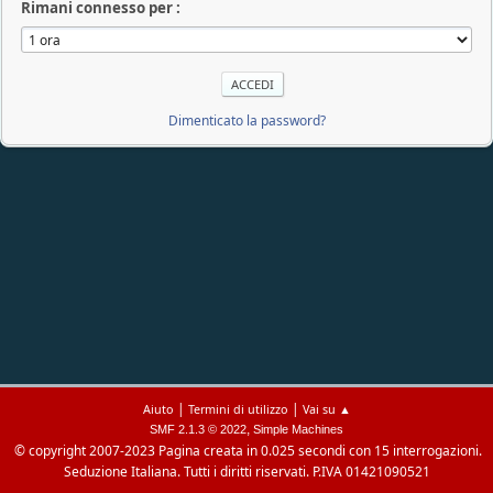
Rimani connesso per :
Dimenticato la password?
|
|
Aiuto
Termini di utilizzo
Vai su ▲
,
SMF 2.1.3 © 2022
Simple Machines
© copyright 2007-2023
Pagina creata in 0.025 secondi con 15 interrogazioni.
Seduzione Italiana. Tutti i diritti riservati. P.IVA 01421090521