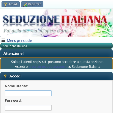
Accedi
Registrati
Fai della tua vita un'opera d'arte.
Menu principale
Seduzione Italiana
Attenzione!
Solo gli utenti registrati possono accedere a questa sezione.
Accedi o
crea un nuovo account
su Seduzione Italiana
Accedi
Nome utente:
Password: