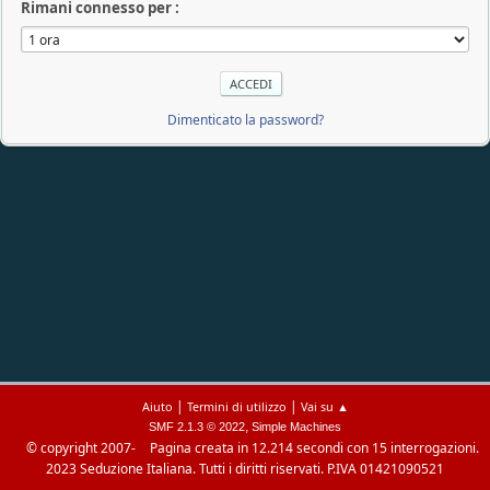
Rimani connesso per :
Dimenticato la password?
|
|
Aiuto
Termini di utilizzo
Vai su ▲
,
SMF 2.1.3 © 2022
Simple Machines
© copyright 2007-
Pagina creata in 12.214 secondi con 15 interrogazioni.
2023 Seduzione Italiana. Tutti i diritti riservati. P.IVA 01421090521