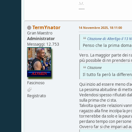
.\ /.
-----
TermYnator
14 Novembre 2025, 18:11:00
Gran Maestro
Administrator
Citazione di: AlterEgo il 1
Messaggi: 12.753
Penso che la prima doman
Vero. La maggior parte dei rag
più possibile di nn prendersi 
Citazione
Il tutto fa però la diffe
Fascinoso
Qui inizio ad essere meno d'
La pessima abitudine di metter
Vedendosi spesso rifiutati da
Registrato
sulla prima che ci sta.
Talvolta queste relazioni van
ragazzo alla fine incolpa la p
tornerebbe da solo e la paura
perdano tempo con persone i
Ovvero far si che impari ad a