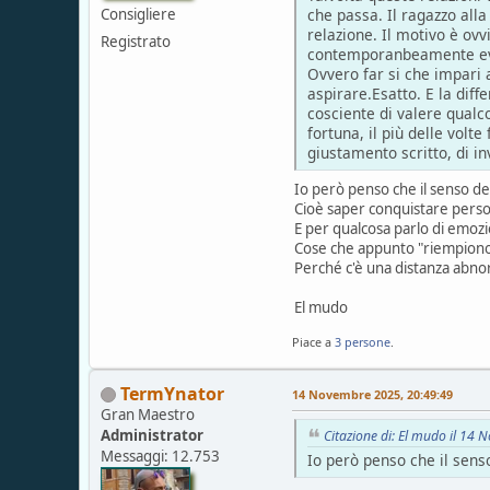
che passa. Il ragazzo alla
Consigliere
relazione. Il motivo è ovv
Registrato
contemporanbeamente evit
Ovvero far si che impari 
aspirare.Esatto. E la dif
cosciente di valere qualc
fortuna, il più delle volte 
giustamento scritto, di in
Io però penso che il senso de
Cioè saper conquistare persone 
E per qualcosa parlo di emozi
Cose che appunto "riempiono"
Perché c'è una distanza abnor
El mudo
Piace a
3 persone
.
TermYnator
14 Novembre 2025, 20:49:49
Gran Maestro
Administrator
Citazione di: El mudo il 14
Messaggi: 12.753
Io però penso che il sens