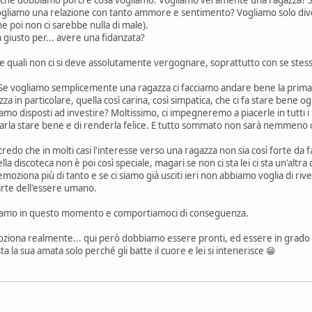
liamo una relazione con tanto ammore e sentimento? Vogliamo solo divert
e poi non ci sarebbe nulla di male).
giusto per... avere una fidanzata?
le quali non ci si deve assolutamente vergognare, soprattutto con se stess
a. Se vogliamo semplicemente una ragazza ci facciamo andare bene la prima c
a in particolare, quella così carina, così simpatica, che ci fa stare bene ogni
siamo disposti ad investire? Moltissimo, ci impegneremo a piacerle in tutti 
arla stare bene e di renderla felice. E tutto sommato non sarà nemmeno c
credo che in molti casi l'interesse verso una ragazza non sia così forte da 
ella discoteca non è poi così speciale, magari se non ci sta lei ci sta un'a
emoziona più di tanto e se ci siamo già usciti ieri non abbiamo voglia di riv
parte dell'essere umano.
liamo in questo momento e comportiamoci di conseguenza.
oziona realmente... qui però dobbiamo essere pronti, ed essere in grado d
ta la sua amata solo perché gli batte il cuore e lei si intenerisce 😁