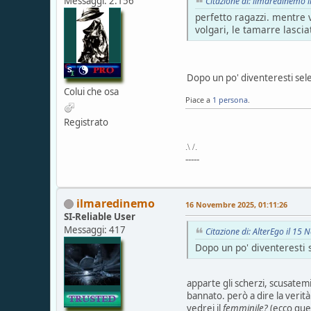
Messaggi: 2.156
Citazione di: ilmaredinemo 
perfetto ragazzi. mentre vo
volgari, le tamarre lasci
Dopo un po' diventeresti selet
Colui che osa
Piace a
1 persona
.
Registrato
.\ /.
-----
ilmaredinemo
16 Novembre 2025, 01:11:26
SI-Reliable User
Messaggi: 417
Citazione di: AlterEgo il 1
Dopo un po' diventeresti s
apparte gli scherzi, scusate
bannato. però a dire la verità
vedrei il
femminile?
(ecco ques