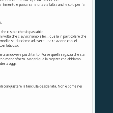
imento e passarcene una via l'altra anche solo per far
i.
he ci sta e che sia passabile.
 volta che ci avviciniamo a lei... quella in particolare che
i modi e se riusciamo ad avere una relazione con lei
osì faticoso.
farci smuovere più di tanto. Forse quella ragazza che sta
ltra con meno sforzo. Magari quella ragazza che abbiamo
ederla oggi.
i conquistare la fanciulla desiderata. Non è come nei