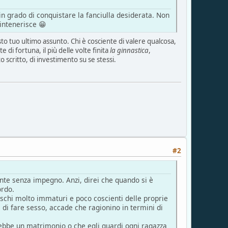
n grado di conquistare la fanciulla desiderata. Non
 intenerisce 😁
sto tuo ultimo assunto. Chi è cosciente di valere qualcosa,
di fortuna, il più delle volte finita
la ginnastica
,
 scritto, di investimento su se stessi.
#2
ente senza impegno. Anzi, direi che quando si è
ordo.
aschi molto immaturi e poco coscienti delle proprie
di fare sesso, accade che ragionino in termini di
rebbe un matrimonio o che egli guardi ogni ragazza