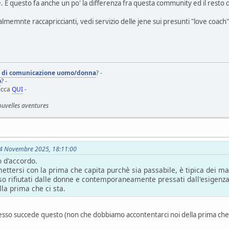
 E questo fa anche un po' la differenza fra questa community ed il resto
lmemnte raccapriccianti, vedi servizio delle jene sui presunti "love coach"
i di comunicazione uomo/donna
? -
o
? -
licca
QUI
-
ouvelles aventures
 14 Novembre 2025, 18:11:00
 d'accordo.
ettersi con la prima che capita purchè sia passabile, è tipica dei m
o rifiutati dalle donne e contemporaneamente pressati dall'esigenza 
la prima che ci sta.
pesso succede questo (non che dobbiamo accontentarci noi della prima ch