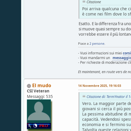
Citazione
Poi arriva qualcuna che c
è come nei film dove lo sf
Esatto. E la differenza fra un
si muove quasi sempre su donne
vorrebbe essere il più lontano
Piace a
2 persone
.
- Vuoi informazioni sui miei
cors
- Vuoi mandarmi un
messaggi
- Per richieste di moderazione c
Et maintenant, en route vers de n
El mudo
14 Novembre 2025, 19:16:03
CSI Veteran
Messaggi: 535
Citazione di: TermYnator il
Vero. La maggior parte de
giovani si cerca il più po
La pessima abitudine di m
capacità. Vedendosi spess
economia e si fermino sul
Talvolta queste relazioni