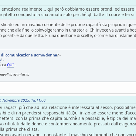
i emoziona realmente... qui però dobbiamo essere pronti, ed essere i
igatello conquista la sua amata solo perché gli batte il cuore e lei si
o sfigato ed un maschio cosciente delle proprie capacità sta proprio in que
 che alla fine lo coinvolgeranno in una storia. Chi invece va avanti a botte 
 possibile da quel letto. E' una questione di scelte, o come hai giustamento
i di comunicazione uomo/donna
? -
o
? -
licca
QUI
-
ouvelles aventures
 14 Novembre 2025, 18:11:00
i ragazzi più che ad una relazione è interessata al sesso, possibilm
ssibile di nn prendersi responsabilità.Qui inizio ad essere meno d'acc
ettersi con la prima che capita purchè sia passabile, è tipica dei m
o rifiutati dalle donne e contemporaneamente pressati dall'esigenza 
la prima che ci sta.
 vanno avanti per anni, nonostante il maschio si lamenti che non vor