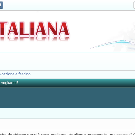
i
icazione e fascino
 vogliamo?
he dobbiamo porci è cosa vogliamo. Vogliamo veramente una ragazza? Sem