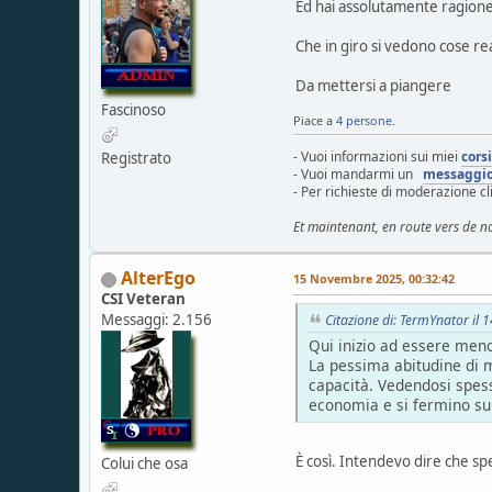
Ed hai assolutamente ragione.
Che in giro si vedono cose rea
Da mettersi a piangere
Fascinoso
Piace a
4 persone
.
- Vuoi informazioni sui miei
cors
Registrato
- Vuoi mandarmi un
messaggi
- Per richieste di moderazione c
Et maintenant, en route vers de n
AlterEgo
15 Novembre 2025, 00:32:42
CSI Veteran
Messaggi: 2.156
Citazione di: TermYnator il
Qui inizio ad essere meno
La pessima abitudine di m
capacità. Vedendosi spess
economia e si fermino sul
È così. Intendevo dire che s
Colui che osa