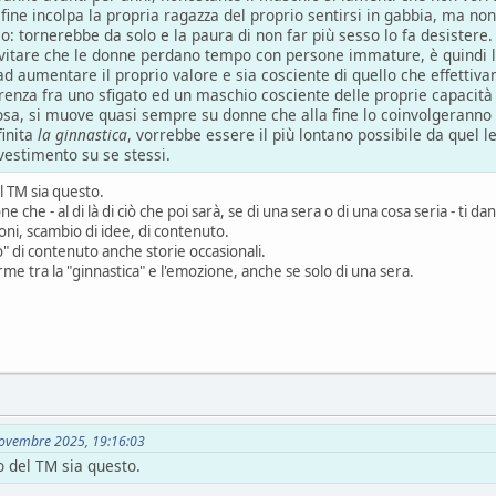
 fine incolpa la propria ragazza del proprio sentirsi in gabbia, ma non
io: tornerebbe da solo e la paura di non far più sesso lo fa desistere.
are che le donne perdano tempo con persone immature, è quindi la
ad aumentare il proprio valore e sia cosciente di quello che effettiv
ferenza fra uno sfigato ed un maschio cosciente delle proprie capacità
osa, si muove quasi sempre su donne che alla fine lo coinvolgeranno i
finita
la ginnastica
, vorrebbe essere il più lontano possibile da quel l
vestimento su se stessi.
l TM sia questo.
che - al di là di ciò che poi sarà, se di una sera o di una cosa seria - ti d
oni, scambio di idee, di contenuto.
 di contenuto anche storie occasionali.
me tra la "ginnastica" e l'emozione, anche se solo di una sera.
 Novembre 2025, 19:16:03
o del TM sia questo.