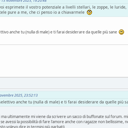
il 15 Novembre 2025, 19:20:48
i esprimete il vostro potenziale a livelli stellari, le zoppe, le luride
atele pure a me, che ci penso io a chiavarmele
tivo anche tu (nulla di male) e ti farai desiderare da quelle più sane
5 Novembre 2025, 23:52:13
elettivo anche tu (nulla di male) e ti farai desiderare da quelle più
mi ma ultimamente mi viene da scrivere un sacco di buffonate sul forum.
 se avessi la possibilità di fare l'amore anche con ragazze non bellissime, n
to volevo dire in termini più garbati)