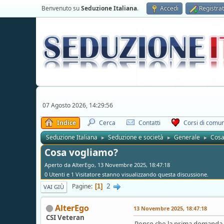
Benvenuto su
Seduzione Italiana
.
Accedi
Registrat
07 Agosto 2026, 14:29:56
Indice
Cerca
Contatti
Corsi di comun
Seduzione Italiana
Seduzione e società
Generale
Cosa
►
►
►
Cosa vogliamo?
Aperto da AlterEgo, 13 Novembre 2025, 18:47:18
0 Utenti e 1 Visitatore stanno visualizzando questa discussione.
2
Pagine
1
VAI GIÙ
AlterEgo
13 Novembre 2025, 18:47:18
CSI Veteran
Penso che la prima domanda c