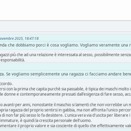
3 Novembre 2025, 18:47:18
da che dobbiamo porci è cosa vogliamo. Vogliamo veramente una rag
azzi più che ad una relazione è interessata al sesso, possibilmente senza i
responsabilità.
renza. Se vogliamo semplicemente una ragazza ci facciamo andare bene 
accordo.
si con la prima che capita purchè sia passabile, è tipica dei maschi molto 
lle donne e contemporaneamente pressati dall'esigenza di fare sesso, acc
no avanti per anni, nonostante il maschio si lamenti che non vorrebbe un m
ropria ragazza del proprio sentirsi in gabbia, ma non affronta l'unico percor
 di non far più sesso lo fa desistere. L'unica vera via d'uscita per liber
mmature, è quindi la crescita personale dell'uomo.
umentare il proprio valore e sia cosciente di quello che effettivamente va