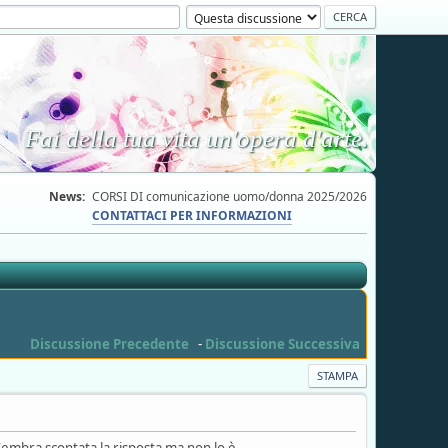
Fai della tua vita un'opera d'arte.
News:
CORSI DI comunicazione uomo/donna 2025/2026
CONTATTACI PER INFORMAZIONI
Discussione Precedente
-
Discussione Successiva
STAMPA
bra scontata la risposta ma non lo è...