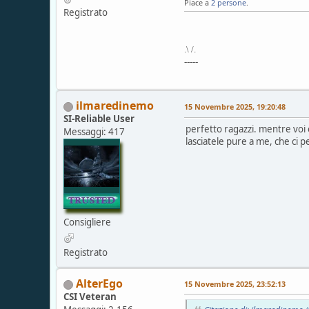
Piace a
2 persone
.
Registrato
.\ /.
-----
ilmaredinemo
15 Novembre 2025, 19:20:48
SI-Reliable User
perfetto ragazzi. mentre voi es
Messaggi: 417
lasciatele pure a me, che ci 
Consigliere
Registrato
AlterEgo
15 Novembre 2025, 23:52:13
CSI Veteran