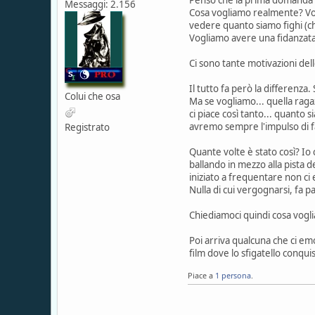
Messaggi: 2.156
Cosa vogliamo realmente? Vog
vedere quanto siamo fighi (ch
Vogliamo avere una fidanzata 
Ci sono tante motivazioni del
Il tutto fa però la differenz
Colui che osa
Ma se vogliamo... quella ragazz
ci piace così tanto... quanto 
avremo sempre l'impulso di f
Registrato
Quante volte è stato così? Io 
ballando in mezzo alla pista d
iniziato a frequentare non ci 
Nulla di cui vergognarsi, fa 
Chiediamoci quindi cosa vog
Poi arriva qualcuna che ci em
film dove lo sfigatello conquis
Piace a
1 persona
.