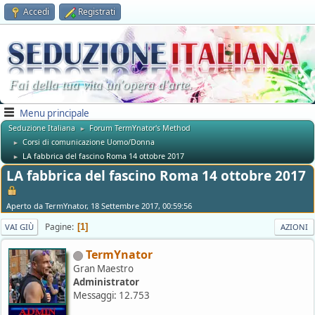
Accedi
Registrati
Fai della tua vita un'opera d'arte.
Menu principale
Seduzione Italiana
Forum TermYnator's Method
►
Corsi di comunicazione Uomo/Donna
►
LA fabbrica del fascino Roma 14 ottobre 2017
►
LA fabbrica del fascino Roma 14 ottobre 2017
Aperto da TermYnator, 18 Settembre 2017, 00:59:56
Pagine
1
VAI GIÙ
AZIONI
TermYnator
Gran Maestro
Administrator
Messaggi: 12.753