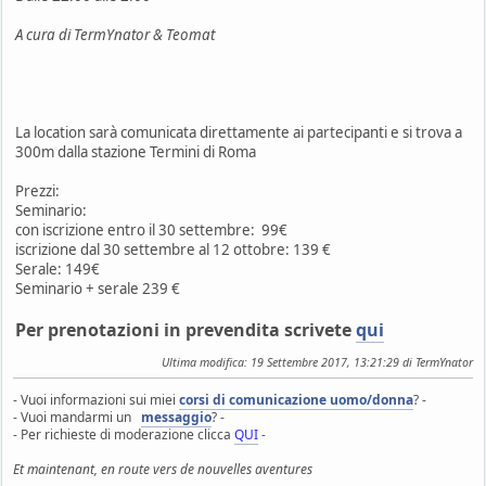
A cura di TermYnator & Teomat
La location sarà comunicata direttamente ai partecipanti e si trova a
300m dalla stazione Termini di Roma
Prezzi:
Seminario:
con iscrizione entro il 30 settembre: 99€
iscrizione dal 30 settembre al 12 ottobre: 139 €
Serale: 149€
Seminario + serale 239 €
Per prenotazioni in prevendita scrivete
qui
Ultima modifica
: 19 Settembre 2017, 13:21:29 di TermYnator
- Vuoi informazioni sui miei
corsi di comunicazione uomo/donna
? -
- Vuoi mandarmi un
messaggio
? -
- Per richieste di moderazione clicca
QUI
-
Et maintenant, en route vers de nouvelles aventures