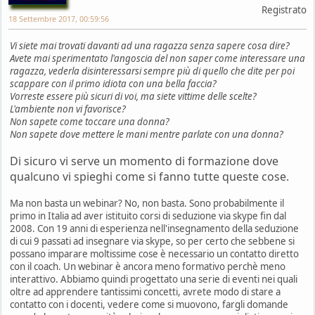
Registrato
18 Settembre 2017, 00:59:56
Vi siete mai trovati davanti ad una ragazza senza sapere cosa dire?
Avete mai sperimentato l'angoscia del non saper come interessare una
ragazza, vederla disinteressarsi sempre più di quello che dite per poi
scappare con il primo idiota con una bella faccia?
Vorreste essere più sicuri di voi, ma siete vittime delle scelte?
L'ambiente non vi favorisce?
Non sapete come toccare una donna?
Non sapete dove mettere le mani mentre parlate con una donna?
Di sicuro vi serve un momento di formazione dove
qualcuno vi spieghi come si fanno tutte queste cose.
Ma non basta un webinar? No, non basta. Sono probabilmente il
primo in Italia ad aver istituito corsi di seduzione via skype fin dal
2008. Con 19 anni di esperienza nell'insegnamento della seduzione
di cui 9 passati ad insegnare via skype, so per certo che sebbene si
possano imparare moltissime cose è necessario un contatto diretto
con il coach. Un webinar è ancora meno formativo perchè meno
interattivo. Abbiamo quindi progettato una serie di eventi nei quali
oltre ad apprendere tantissimi concetti, avrete modo di stare a
contatto con i docenti, vedere come si muovono, fargli domande