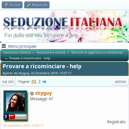
Accedi
Registrati
Fai della tua vita un'opera d'arte.
Menu principale
Seduzione Italiana
Seduzione e società
Tecniche di approccio e conoscenza
►
►
Provare a ricominciare - help
►
Provare a ricominciare - help
Aperto da shyguy, 02 Dicembre 2019, 15:07:17
2
Pagine
1
VAI GIÙ
AZIONI
shyguy
Messaggi: 47
Registrato
02 Dicembre 2019, 15:07:17