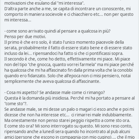
motivazioni che esulano dal "mi interessa".
D'altra parte anche a me, se capita di incontrare un conoscente, mi
comporto in maniera socievole e ci chiacchiero etc... non per questo
mi interessa...
- come sono arrivato quindi al pensare a qualcosa in più?
Penso per due motivi.
Il primo è che ero solo, è stato l'unico momento piacevole della
serata, probabilmente il fatto di essere stato bene e di essere stato
incluso da lei... ripensandoci ha fatto si che ci pontificassi sopra.
Il secondo è che, come ho detto, effettivamente mi piace. Mi piace
non del tipo "che gnocca, quanto vorrei farmela" ma mi piace perché
ha qualcosa che mi ha affascinato fin dalla prima volta che la conobbi
quando ero fidanzato. Solo che all'epoca non ci misi pensiero, notai
semplicemente che aveva qualcosa di affascinante.
- Cosa mi aspetto? Se andasse male come ci rimango?
Questa è la domanda più insidiosa. Perché mi ha portato a pensare al
"come sto"?.
Se andasse male, se mi desse un palo o magari ci esco anche e poi mi
dicesse che non ha interesse etc... ci rimarrei male indubbiamente.
Ma onestamente non penso starei peggio rispetto a come sto ora.
E come sto ora? Mi sono interrogato su questo. Mi sono reso conto,
ripensando anche a lunedì sera quando ho incontrato al pub alcuni
amici (persone che escono in compagnia con mio cugino) ... che il mio