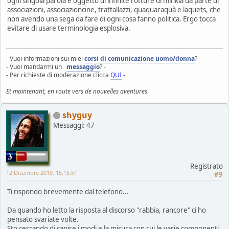
ogni singola parola è oggetto di infinite rotture di minkia da parte di
associazioni, associazioncine, trattallazzi, quaquaraquà e laquets, che
non avendo una sega da fare di ogni cosa fanno politica. Ergo tocca
evitare di usare terminologia esplosiva.
- Vuoi informazioni sui miei
corsi di comunicazione uomo/donna
? -
- Vuoi mandarmi un
messaggio
? -
- Per richieste di moderazione clicca
QUI
-
Et maintenant, en route vers de nouvelles aventures
shyguy
Messaggi: 47
Registrato
12 Dicembre 2019, 15:15:51
#9
Ti rispondo brevemente dal telefono...
Da quando ho letto la risposta al discorso "rabbia, rancore" ci ho
pensato svariate volte.
Sto cercando di capire i modi e la misura con cui le varie componenti