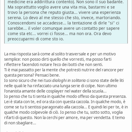
medicine era addirittura contento). Non sono il suo badante.
Ma soprattutto voglio avere una vita mia, bastarmi e se
trovo la persona che reputo giusta... vivere una esperienza
serena. Lo devo al me stesso che sto, invece, martoriando.
Conoscendomi se accadesse... la tentazione di dirle "si" ci
sarebbe... il voler comunque avere un contatto per sapere
come sta etc... vorrei ci fosse... ma non ora. Ora devo
preoccuparmi di come sto io.
La mia risposta sarà come al solito trasversale e per un motivo
semplice: non posso dirti quello che vorresti, ma posso farti
riflettere facendoti notare l'eco dei botti che non senti.
Ti è mai passatto per la mente che potresti nutrire del rancore per
questa persona? Pensaci bene.
Io sono sicuro che nei tuoi
dialoghi in solitaria
ci sono state delle liti
nelle quali le ha rinfacciato una lunga serie di colpe. Non ultimo
l'onanista amante delle cosplayer nel water della scuola...
Io penso che tu ti senta in qualche modo offeso da questa presenza.
Lei è stata con te, ed ora sta con questa caccola. In qualche modo, è
come se tu ti sentissi paragonato alla caccola... E quindi lei per te, è in
qualche modo colpevole di ciò. Io penso che tu, sotto sotto, voglia
rifarti di questo. Non la cerchi per amore, ma per vendetta. E temo
di non sbagliare...