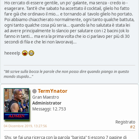
Ho cercato di essere gentile, un po' galante, ma senza - credo io -
esagerare. Tant'è che sabato ha accettato il cocktail, glielo ho fatto
fare già che ordinavo il mio... e tornando al tavolo glielo ho portato.
Poi abbiamo chiacchierato normalmente, ogni tanto qualche battuta,
ogni tanto qualche cosa più seria... quando la ho salutata è stata lei
ad avere principalmente lo slancio per salutare con i 2 bacini (ok lo
fanno in tanti... ma era la prima volta che io ci parlavo per più di 30
secondi di fila e che lei non lavorava)...
heeeelp
"Mi scrive sulla bocca le parole che non posso dire quando piango in questo
mondo stupido..."
TermYnator
Gran Maestro
Administrator
Messaggi: 12.753
Registrato
04 Dicembre 2019, 13:27:56
#2
Shy, se fai una ricerca con la parola "barista" ti escono 7 pagine di