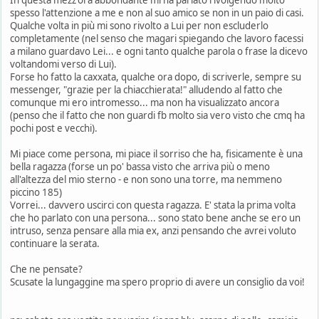
spesso l'attenzione a me e non al suo amico se non in un paio di casi.
Qualche volta in più mi sono rivolto a Lui per non escluderlo
completamente (nel senso che magari spiegando che lavoro facessi
a milano guardavo Lei... e ogni tanto qualche parola o frase la dicevo
voltandomi verso di Lui).
Forse ho fatto la caxxata, qualche ora dopo, di scriverle, sempre su
messenger, "grazie per la chiacchierata!" alludendo al fatto che
comunque mi ero intromesso... ma non ha visualizzato ancora
(penso che il fatto che non guardi fb molto sia vero visto che cmq ha
pochi post e vecchi).
Mi piace come persona, mi piace il sorriso che ha, fisicamente è una
bella ragazza (forse un po' bassa visto che arriva più o meno
all'altezza del mio sterno - e non sono una torre, ma nemmeno
piccino 185)
Vorrei... davvero uscirci con questa ragazza. E' stata la prima volta
che ho parlato con una persona... sono stato bene anche se ero un
intruso, senza pensare alla mia ex, anzi pensando che avrei voluto
continuare la serata.
Che ne pensate?
Scusate la lungaggine ma spero proprio di avere un consiglio da voi!