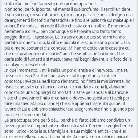
stato d'animo è influenzato dalla preoccupazione.
Non sono, però, ipocrita. Mi manca il suo profumo, il sentirla ridere,
il suo sorriso, un suo abbraccio, mi manca parlare con lei di ogni cosa
da argomenti filosofici a fatasticherie fino alle pallosità sul makeup e i
colori. E mi rode... mi rode il fatto che stia con un altro. E non riesco
nemmeno a dire... beh comunque si è trovata uno tanto tanto
peggio di me.... caxxi suoi. L'altra sera queste persone mi hanno
parlato di questo tizio, la città è piccola e le scuole sono poche... tra
più o meno coetanei ci si conosce. Mi hanno detto varie cose tra cui
che è soprannominato "barbs" perché sembra un barbone. Che
parla solo di fumetti e si masturbava nei bagni davanti alle foto delle
cosplayer cinesi etc etc.
In quel momento... mi è salita un po' di ansia e di nervoso... ma se
fosse successo 2 settimane fa avrei fatto qualche caxxata (mi
conosco). Invece Lunedì sono rientrato, ho finito la mia birretta, ho
riso e scherzato con l'amico con cui ero andato a cena li, abbiamo
conosciuto una coppia (ci hanno fatti alzare per andare al bancone
visto che avevamo finito di cenare e dovevano spostare i tavoli per
fare una tavolata più grande) che si è appena trasferita qui per il
lavoro di Lui e abbiamo chiacchierato allegramente fino a quando poi
non ce ne siamo andati.
La preoccupazione però c'è... perché di fatto abbiamo condiviso un
pezzo grande e importante della nostra vita. Perchè le voglio bene e
sono l'unico - tolta la sua famiglia e la sua migliore amica - che è al
corrente della sua malattia mentale. Anche la sua migliore amica è