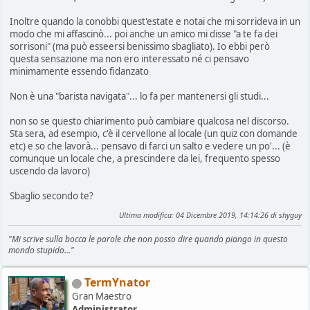
Inoltre quando la conobbi quest'estate e notai che mi sorrideva in un
modo che mi affascinò... poi anche un amico mi disse "a te fa dei
sorrisoni" (ma può esseersi benissimo sbagliato). Io ebbi però
questa sensazione ma non ero interessato né ci pensavo
minimamente essendo fidanzato
Non è una "barista navigata"... lo fa per mantenersi gli studi...
non so se questo chiarimento può cambiare qualcosa nel discorso.
Sta sera, ad esempio, c'è il cervellone al locale (un quiz con domande
etc) e so che lavorà... pensavo di farci un salto e vedere un po'... (è
comunque un locale che, a prescindere da lei, frequento spesso
uscendo da lavoro)
Sbaglio secondo te?
Ultima modifica
: 04 Dicembre 2019, 14:14:26 di shyguy
"Mi scrive sulla bocca le parole che non posso dire quando piango in questo
mondo stupido..."
TermYnator
Gran Maestro
Administrator