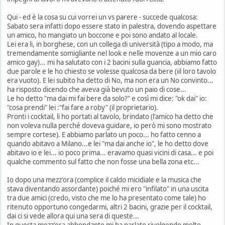
Qui - ed è la cosa su cui vorrei un vs parere - succede qualcosa:
Sabato sera infatti dopo essere stato in palestra, dovendo aspettare
un amico, ho mangiato un boccone e poi sono andato al locale.
Lei era li, in borghese, con un collega di università (tipo a modo, ma
tremendamente somigliante nel look e nelle movenze a un mio caro
amico gay)... mi ha salutato con i 2 bacini sulla guancia, abbiamo fatto
due parole e le ho chiesto se volesse qualcosa da bere (iil loro tavolo
era vuoto). E lei subito ha detto di No, ma non era un No convinto...
ha risposto dicendo che aveva già bevuto un paio di cose...
Le ho detto "ma dai mi fai bere da solo?" e così mi dice: "ok dai" io:
"cosa prendi" lei :"fai fare a roby" (il proprietario).
Pronti i cocktail, li ho portati al tavolo, brindato (l'amico ha detto che
non voleva nulla perché doveva guidare, io però mi sono mostrato
sempre cortese). E abbiamo parlato un poco... ho fatto cenno a
quando abitavo a Milano...e lei "ma dai anche io", le ho detto dove
abitavo io e lei... io poco prima... eravamo quasi vicini di casa... e poi
qualche commento sul fatto che non fosse una bella zona etc...
Io dopo una mezz'ora (complice il caldo micidiale e la musica che
stava diventando assordante) poiché mi ero "infilato" in una uscita
tra due amici (credo, visto che me lo ha presentato come tale) ho
ritenuto opportuno congedarmi, altri 2 bacini, grazie per il cocktail,
dai ci si vede allora qui una sera di queste...
In questa mezz'ora abbondante mi ha parlato rivolgendo molto