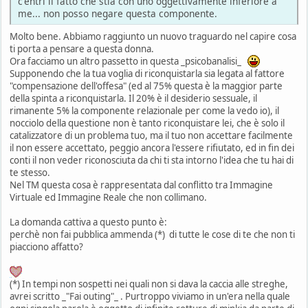
c'entri il fatto che stia con uno oggettivamente inferiore a
me... non posso negare questa componente.
Molto bene. Abbiamo raggiunto un nuovo traguardo nel capire cosa
ti porta a pensare a questa donna.
Ora facciamo un altro passetto in questa _psicobanalisi_
Supponendo che la tua voglia di riconquistarla sia legata al fattore
"compensazione dell'offesa" (ed al 75% questa è la maggior parte
della spinta a riconquistarla. Il 20% è il desiderio sessuale, il
rimanente 5% la componente relazionale per come la vedo io), il
nocciolo della questione non è tanto riconquistare lei, che è solo il
catalizzatore di un problema tuo, ma il tuo non accettare facilmente
il non essere accettato, peggio ancora l'essere rifiutato, ed in fin dei
conti il non veder riconosciuta da chi ti sta intorno l'idea che tu hai di
te stesso.
Nel TM questa cosa è rappresentata dal conflitto tra Immagine
Virtuale ed Immagine Reale che non collimano.
La domanda cattiva a questo punto è:
perchè non fai pubblica ammenda (*) di tutte le cose di te che non ti
piacciono affatto?
(*) In tempi non sospetti nei quali non si dava la caccia alle streghe,
avrei scritto _"Fai outing"_ . Purtroppo viviamo in un'era nella quale