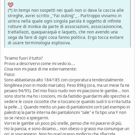
(*) In tempi non sospetti nei quali non si dava la caccia alle
streghe, avrei scritto _"Fai outing"_ . Purtroppo viviamo in
un'era nella quale ogni singola parola è oggetto di infinite
rotture di minkia da parte di associazioni, associazioncine,
trattallazzi, quaquaraquà e laquets, che non avendo una
sega da fare di ogni cosa fanno politica. Ergo tocca evitare
di usare terminologia esplosiva.
Tiriamo fuori il tutto?
Provo a descrivervi come mi vedo io….
Cosa non mi piace di me esternamente:
Fisico:
Sono abbastanza alto 184/185 con corporatura tendenzialmente
longilinea (non in modo marcato). Peso 89kg (ora, ma un mese fa ne
pesavo 94/95). Del mio fisico nudo non mi piacciono le gambe… non
sono storte ma ho i coscioni, mi da fastidio guardarmi allo specchio e
vedere le cosce cicciotte che si toccano (e quando sudi ti si irrita tutta
la pelle…). Quando metto un paio di pantaloncini corti (ad esempio in
palestra) la parte interna dei pantaloncini "sale" e fa tipo una Y non
so se riesco a spiegarmi.
Vorrei le gambe un poco più snelle, penso che mi piacerei di più.
Ho la pancia, e sono diciamo… non obeso o grasso ma comunque un
po' in sovrappeso. Non ho quel grasso molliccio che sflaccida