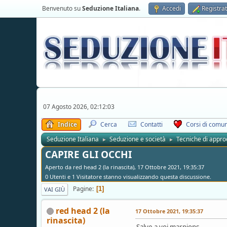
Benvenuto su
Seduzione Italiana
.
Accedi
Registrat
07 Agosto 2026, 02:12:03
Indice
Cerca
Contatti
Corsi di comun
Seduzione Italiana
Seduzione e società
Tecniche di appro
►
►
CAPIRE GLI OCCHI
Aperto da red head 2 (la rinascita), 17 Ottobre 2021, 19:35:37
0 Utenti e 1 Visitatore stanno visualizzando questa discussione.
Pagine
1
VAI GIÙ
red head 2 (la
17 Ottobre 2021, 19:35:37
rinascita)
Salve a voi marpions