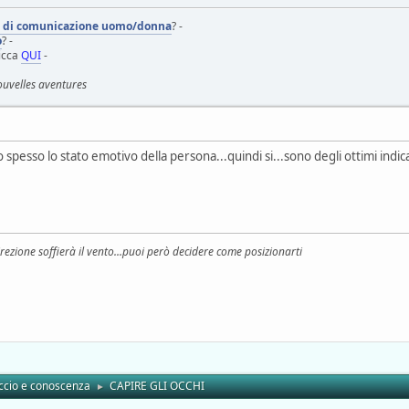
i di comunicazione uomo/donna
? -
o
? -
licca
QUI
-
ouvelles aventures
 spesso lo stato emotivo della persona...quindi si...sono degli ottimi indi
rezione soffierà il vento...puoi però decidere come posizionarti
ccio e conoscenza
CAPIRE GLI OCCHI
►