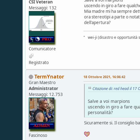
CSI Veteran
uscendo in giro a fare qualche
Messaggi: 132
Mia madre mi ha sempre detto
ora stereotipi a parte o nota
dell'apertura?
" wei-ji (disastro e opportunità
Comunicatore
Registrato
TermYnator
18 Ottobre 2021, 16:06:42
Gran Maestro
Administrator
Citazione di: red head il 17
Messaggi: 12.753
Salve a voi marpions
uscendo in giro a fare qu
personalità?
Sicuramente si. Il consiglio b
Fascinoso