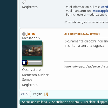
Registrato
- Vuoi informazioni sui miei
cors
- Vuoi mandarmi un
messaggi
- Per richieste di moderazione c
Et maintenant, en route vers de n
juno
21 Settembre 2022, 19:04:31
Messaggi: 5
Sicuramente gli occhi indicano
in sintonia con una ragazza
Juno
-
Non puoi decidere in che di
Osservatore
Memento Audere
Semper
Registrato
Pagine
1
VAI SU
Seduzione Italiana
Seduzione e società
Tecniche di appro
►
►